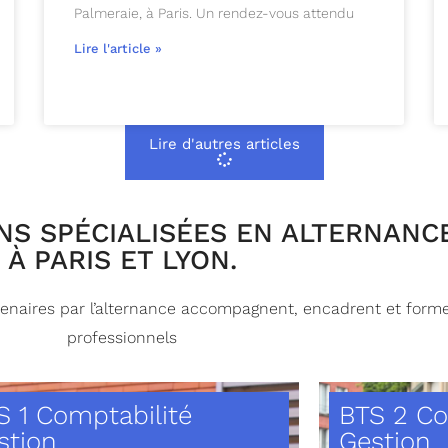
Palmeraie, à Paris. Un rendez-vous attendu
Lire l'article »
Lire d'autres articles
S SPÉCIALISÉES EN ALTERNANC
À PARIS ET LYON.
tenaires par l’alternance accompagnent, encadrent et forme
professionnels
S 1 Comptabilité
BTS 2 Co
stion
Gestion