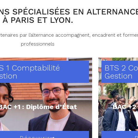
S SPÉCIALISÉES EN ALTERNANC
À PARIS ET LYON.
tenaires par l’alternance accompagnent, encadrent et formen
professionnels
S 1 Comptabilité
BTS 2 Co
stion
Gestion
BAC +1 : Diplôme d’État
BAC +2 
Découvrir