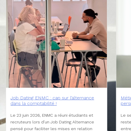
Métiers de la comptabilité : quelles
Rem
perspectives d’emploi à 5 et 10 ans ?
La p
Le secteur de la comptabilité et de la gestion
diplô
reste l’un des piliers du fonctionnement des
sa c
entreprises, quelle que soit leur taille.
Palme