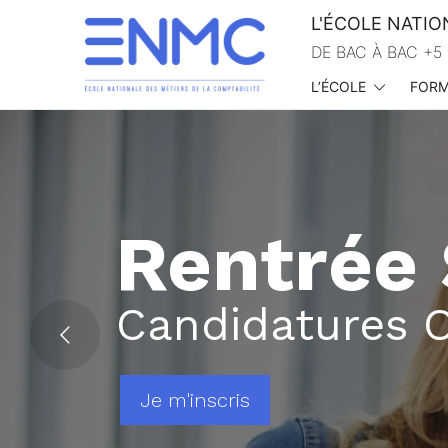
L'ÉCOLE NATIO
DE BAC À BAC +5 
L’ÉCOLE
FORM
École nationale des métiers de la comptabilité
Inscriptions 
Paris | Lyon
Rentrée Septembre 2026