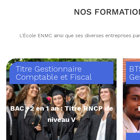
NOS FORMATION
L’École ENMC ainsi que ses diverses entreprises par
Titre Gestionnaire
BT
Comptable et Fiscal
Ge
BAC +2 en 1 an : Titre RNCP de
niveau V