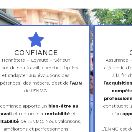
CONFIANCE
Honnêteté – Loyauté – Sérieux
Assurance 
 sûr de son travail, chercher l’optimal
La garantie d
et s’adapter aux évolutions des
à la fin 
étences, des métiers, c’est de l’
ADN
l’
acquisitio
de l’ENMC.
compéte
professionn
 confiance apporte un
bien-être au
constituent 
ravail
et renforce la
rentabilité
et
d’un
app
itabilité
de l’ENMC. Nous valorisons,
améliorons et perfectionnons
L’ENMC est d