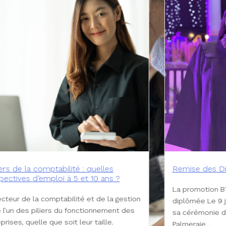
ise des Diplômes ENMC 2026
Job Dating ENM
dans la compta
romotion BTS CG 2026 de l’ENMC est
Le 23 juin 2026
mée Le 9 juillet 2026, ENMC a organisé
recruteurs lors
érémonie de remise des diplômes à La
pensé pour facil
raie,...