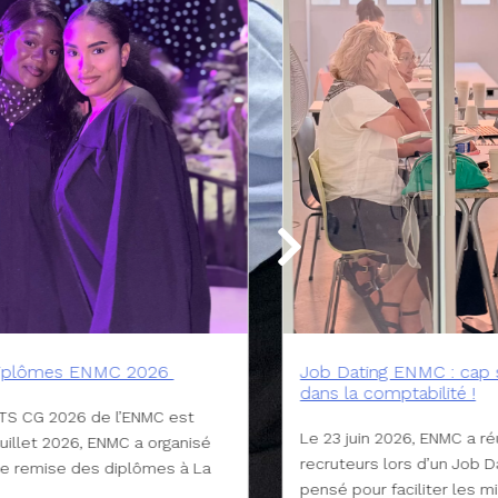
C : cap sur l’alternance
bilité !
, ENMC a réuni étudiants et
 d’un Job Dating Alternance
iter les mises en relation