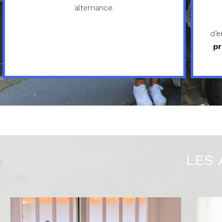
alternance.
d’e
pr
LES 