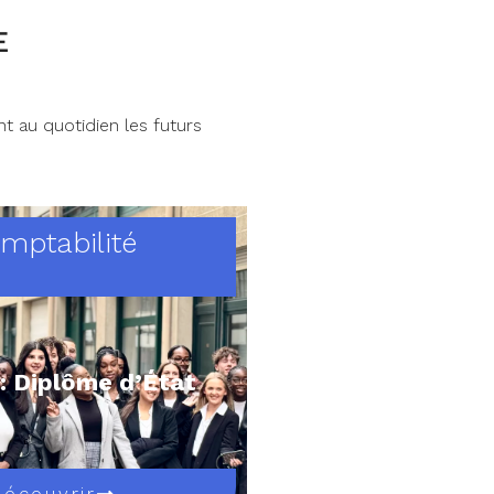
E
t au quotidien les futurs
mptabilité
: Diplôme d’État
Découvrir