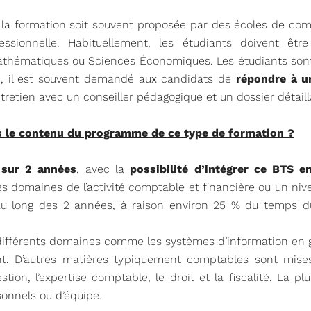
la formation soit souvent proposée par des écoles de commer
ssionnelle. Habituellement, les étudiants doivent être 
athématiques ou Sciences Économiques. Les étudiants sont
e, il est souvent demandé aux candidats de
répondre à un
etien avec un conseiller pédagogique et un dossier détailla
ns le contenu du programme de ce type de formation ?
 sur 2 années
, avec la
possibilité d’intégrer ce BTS e
s domaines de l’activité comptable et financière ou un nive
 au long des 2 années, à raison environ 25 % du temps 
férents domaines comme les systèmes d’information en gest
nt. D’autres matières typiquement comptables sont mises 
stion, l’expertise comptable, le droit et la fiscalité. La
sonnels ou d’équipe.