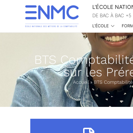
L'ÉCOLE NATIO
DE BAC À BAC +5 
L’ÉCOLE
FORM
École nationale des métiers de la comptabilité
BTS Comptabilité 
sur les Pré
Accueil
»
BTS Comptabilité 