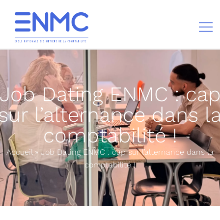
École nationale des métiers de la comptabilité
Job Dating ENMC : ca
sur l’alternance dans l
comptabilité !
Accueil
»
Job Dating ENMC : cap sur l’alternance dans la
comptabilité !