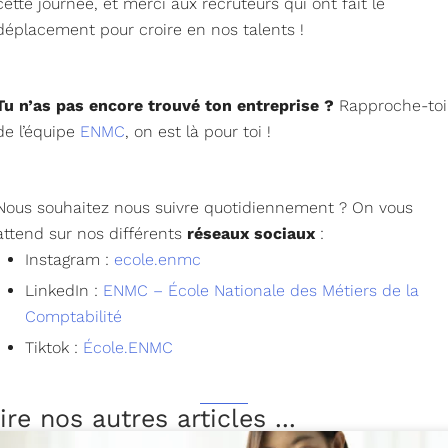
cette journée, et merci aux recruteurs qui ont fait le
déplacement pour croire en nos talents !
Tu n’as pas encore trouvé ton entreprise ?
Rapproche-toi
de l’équipe
ENMC
, on est là pour toi !
Nous souhaitez nous suivre quotidiennement ? On vous
attend sur nos différents
réseaux sociaux
:
Instagram :
ecole.enmc
LinkedIn :
ENMC – École Nationale des Métiers de la
Comptabilité
Tiktok :
École.ENMC
ire nos autres articles ...