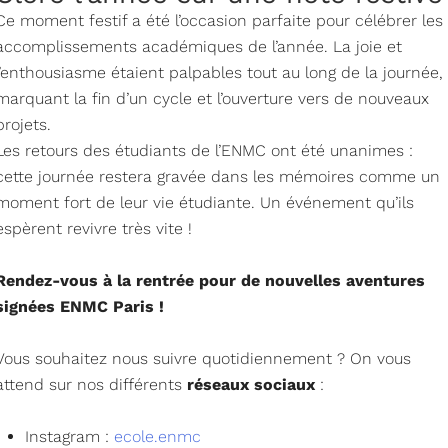
Ce moment festif a été l’occasion parfaite pour célébrer les
accomplissements académiques de l’année. La joie et
l’enthousiasme étaient palpables tout au long de la journée,
marquant la fin d’un cycle et l’ouverture vers de nouveaux
projets.
Les retours des étudiants de l’ENMC ont été unanimes :
cette journée restera gravée dans les mémoires comme un
moment fort de leur vie étudiante. Un événement qu’ils
espèrent revivre très vite !
Rendez-vous à la rentrée pour de nouvelles aventures
signées ENMC Paris !
Vous souhaitez nous suivre quotidiennement ? On vous
attend sur nos différents
réseaux sociaux
:
Instagram :
ecole.enmc