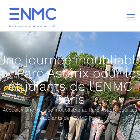
École nationale des métiers de la comptabilité
Une journée inoubliabl
au Parc Astérix pour le
étudiants de l’ENMC
Paris
Accueil
»
Une journée inoubliable au Parc Astérix pour les
étudiants de l’ENMC Paris