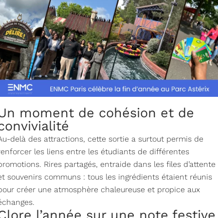
Un moment de cohésion et de
convivialité
Au-delà des attractions, cette sortie a surtout permis de
renforcer les liens entre les étudiants de différentes
promotions. Rires partagés, entraide dans les files d’attente
et souvenirs communs : tous les ingrédients étaient réunis
pour créer une atmosphère chaleureuse et propice aux
échanges.
Clore l’année sur une note festive