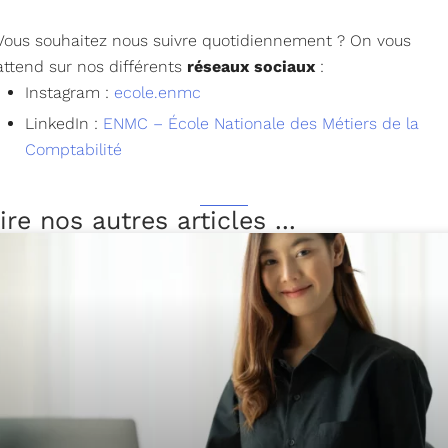
Vous souhaitez nous suivre quotidiennement ? On vous
attend sur nos différents
réseaux sociaux
:
Instagram :
ecole.enmc
LinkedIn :
ENMC – École Nationale des Métiers de la
Comptabilité
ire nos autres articles ...