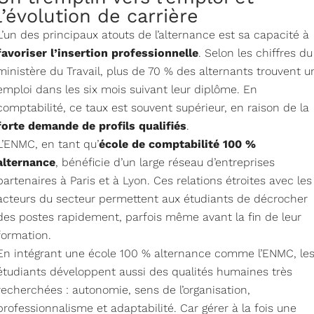
l’évolution de carrière
L’un des principaux atouts de l’alternance est sa capacité à
favoriser l’insertion professionnelle
. Selon les chiffres du
ministère du Travail, plus de 70 % des alternants trouvent u
emploi dans les six mois suivant leur diplôme. En
comptabilité, ce taux est souvent supérieur, en raison de la
forte demande de profils qualifiés
.
L’ENMC, en tant qu’
école de comptabilité 100 %
alternance
, bénéficie d’un large réseau d’entreprises
partenaires à Paris et à Lyon. Ces relations étroites avec les
acteurs du secteur permettent aux étudiants de décrocher
des postes rapidement, parfois même avant la fin de leur
formation.
En intégrant une école 100 % alternance comme l’ENMC, le
étudiants développent aussi des qualités humaines très
recherchées : autonomie, sens de l’organisation,
professionnalisme et adaptabilité. Car gérer à la fois une