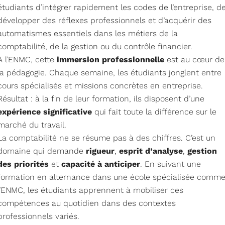
étudiants d’intégrer rapidement les codes de l’entreprise, d
développer des réflexes professionnels et d’acquérir des
automatismes essentiels dans les métiers de la
comptabilité, de la gestion ou du contrôle financier.
À l’ENMC, cette
immersion professionnelle
est au cœur de
la pédagogie. Chaque semaine, les étudiants jonglent entre
cours spécialisés et missions concrètes en entreprise.
Résultat : à la fin de leur formation, ils disposent d’une
expérience significative
qui fait toute la différence sur le
marché du travail.
La comptabilité ne se résume pas à des chiffres. C’est un
domaine qui demande
rigueur
,
esprit d’analyse
,
gestion
des priorités
et
capacité à anticiper
. En suivant une
formation en alternance dans une école spécialisée comm
l’ENMC, les étudiants apprennent à mobiliser ces
compétences au quotidien dans des contextes
professionnels variés.