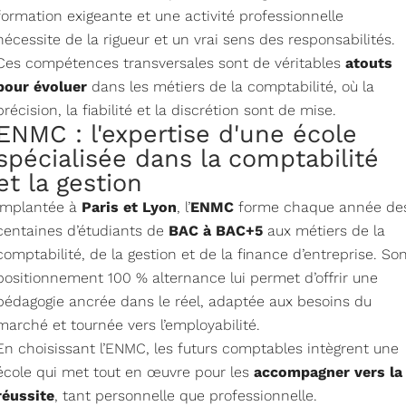
formation exigeante et une activité professionnelle
nécessite de la rigueur et un vrai sens des responsabilités.
Ces compétences transversales sont de véritables
atouts
pour évoluer
dans les métiers de la comptabilité, où la
précision, la fiabilité et la discrétion sont de mise.
ENMC : l'expertise d'une école
spécialisée dans la comptabilité
et la gestion
Implantée à
Paris et Lyon
, l’
ENMC
forme chaque année de
centaines d’étudiants de
BAC à BAC+5
aux métiers de la
comptabilité, de la gestion et de la finance d’entreprise. So
positionnement 100 % alternance lui permet d’offrir une
pédagogie ancrée dans le réel, adaptée aux besoins du
marché et tournée vers l’employabilité.
En choisissant l’ENMC, les futurs comptables intègrent une
école qui met tout en œuvre pour les
accompagner vers la
réussite
, tant personnelle que professionnelle.