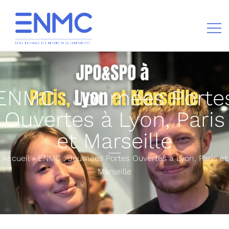
École nationale des métiers de la comptabilité
ENMC : Journées Porte
Ouvertes à Lyon, Paris
et Marseille
Accueil
»
ENMC : Journées Portes Ouvertes à Lyon, Paris et
Marseille