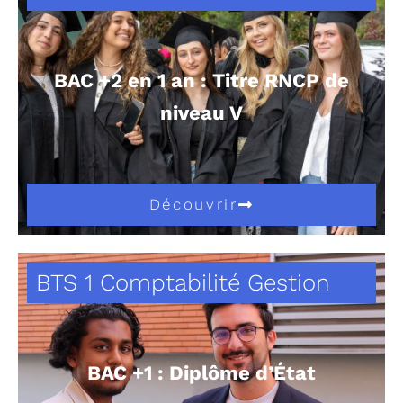
BAC +2 en 1 an : Titre RNCP de
niveau V
Découvrir
BTS 1 Comptabilité Gestion
BAC +1 : Diplôme d’État