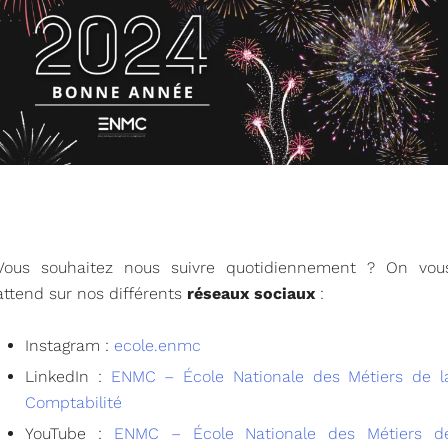
Vous souhaitez nous suivre quotidiennement ? On vou
attend sur nos différents
réseaux sociaux
:
Instagram :
ecole.enmc
LinkedIn :
ENMC – École Nationale des Métiers de l
Comptabilité
YouTube :
ENMC – École Nationale des Métiers d