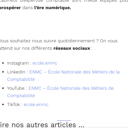
cabinets d’expertise comptable sont mieux équipés pou
prospérer
dans
l’ère numérique.
Vous souhaitez nous suivre quotidiennement ? On vous
attend sur nos différents
réseaux sociaux
:
Instagram :
ecole.enmc
LinkedIn :
ENMC – École Nationale des Métiers de la
Comptabilité
YouTube :
ENMC – École Nationale des Métiers de
Comptabilité
TikTok :
ecole.enmc
ire nos autres articles ...