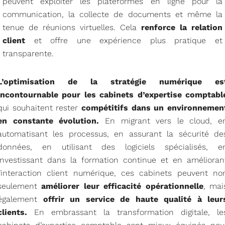
peuvent exploiter les plateformes en ligne pour la
communication, la collecte de documents et même la
tenue de réunions virtuelles. Cela
renforce la relation
client
et offre une expérience plus pratique et
transparente.
L’optimisation de la stratégie numérique es
incontournable pour les cabinets d’expertise comptabl
qui souhaitent rester
compétitifs dans un environnemen
en constante évolution.
En migrant vers le cloud, e
automatisant les processus, en assurant la sécurité de
données, en utilisant des logiciels spécialisés, e
investissant dans la formation continue et en amélioran
l’interaction client numérique, ces cabinets peuvent no
seulement
améliorer leur efficacité opérationnelle
, mai
également
offrir un service de haute qualité à leur
clients.
En embrassant la transformation digitale, le