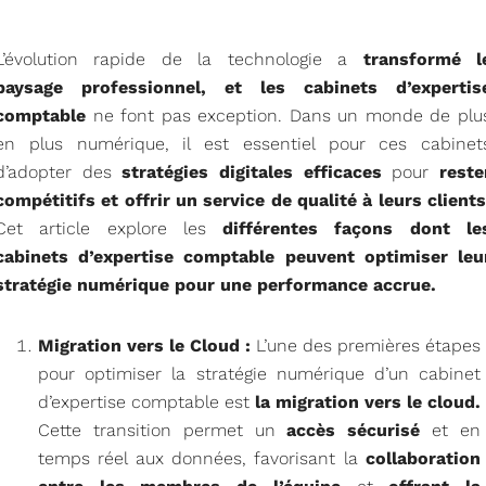
L’évolution rapide de la technologie a
transformé l
paysage professionnel, et les cabinets d’expertis
comptable
ne font pas exception. Dans un monde de plu
en plus numérique, il est essentiel pour ces cabinet
d’adopter des
stratégies digitales efficaces
pour
reste
compétitifs et offrir un service de qualité à leurs clients
Cet article explore les
différentes façons dont le
cabinets d’expertise comptable peuvent optimiser leu
stratégie numérique pour une performance accrue.
Migration vers le Cloud :
L’une des premières étapes
pour optimiser la stratégie numérique d’un cabinet
d’expertise comptable est
la migration vers le cloud.
Cette transition permet un
accès sécurisé
et en
temps réel aux données, favorisant la
collaboration